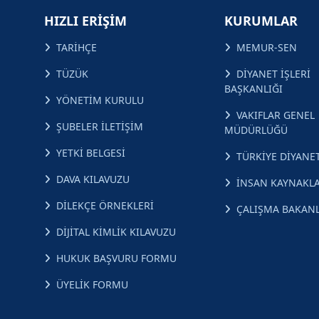
HIZLI ERİŞİM
KURUMLAR
TARİHÇE
MEMUR-SEN
TÜZÜK
DİYANET İŞLERİ
BAŞKANLIĞI
YÖNETİM KURULU
VAKIFLAR GENEL
ŞUBELER İLETİŞİM
MÜDÜRLÜĞÜ
YETKİ BELGESİ
TÜRKİYE DİYANET
DAVA KILAVUZU
İNSAN KAYNAKLA
DİLEKÇE ÖRNEKLERİ
ÇALIŞMA BAKANL
DİJİTAL KİMLİK KILAVUZU
HUKUK BAŞVURU FORMU
ÜYELİK FORMU