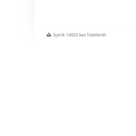
İçerik 14923 kez listelendi
#diyanetime
#dokunma
#eylemi
#haber
#türk
#güne
#bakış1