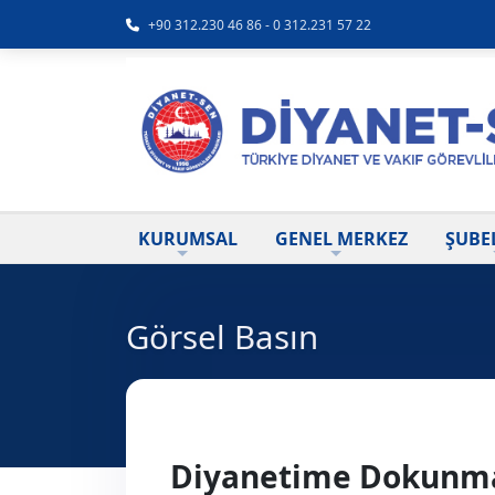
+90 312.230 46 86 - 0 312.231 57 22
KURUMSAL
GENEL MERKEZ
ŞUBE
Görsel Basın
Diyanetime Dokunma