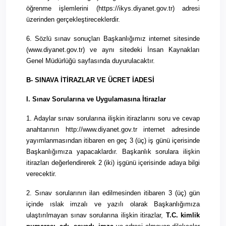
öğrenme işlemlerini (https://ikys.diyanet.gov.tr) adresi
üzerinden gerçekleştireceklerdir.
6. Sözlü sınav sonuçları Başkanlığımız internet sitesinde
(www.diyanet.gov.tr) ve aynı sitedeki İnsan Kaynakları
Genel Müdürlüğü sayfasında duyurulacaktır.
B-
SINAVA İTİRAZLAR VE ÜCRET İADESİ
I.
Sınav Sorularına ve Uygulamasına İtirazlar
1. Adaylar sınav sorularına ilişkin itirazlarını soru ve cevap
anahtarının http://www.diyanet.gov.tr internet adresinde
yayımlanmasından itibaren en geç 3 (üç) iş günü içerisinde
Başkanlığımıza yapacaklardır. Başkanlık sorulara ilişkin
itirazları değerlendirerek 2 (iki) işgünü içerisinde adaya bilgi
verecektir.
2. Sınav sorularının ilan edilmesinden itibaren 3 (üç) gün
içinde ıslak imzalı ve yazılı olarak Başkanlığımıza
ulaştırılmayan sınav sorularına ilişkin itirazlar,
T.C. kimlik