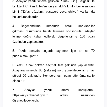
3. Adaylar
yazılı
sınava gelirken "Sınav Giriş Belgesi" ile
birlikte T.C. Kimlik No'sunun yer aldığı kimlik belgelerinden
birini (Nüfus cüzdanı, pasaport veya ehliyet) yanlarında
bulunduracaklardır.
4.
Değerlendirme
sırasında hatalı soru/sorular
çıkması
durumunda
hatalı bulunan soru/sorular adaylar
lehine doğru kabul edilerek
değerlendirme
100 puan
üzerinden yapılacaktır.
5.
Yazılı
sınavda
başarılı
sayılmak için en az 70
puan
almak
şarttır.
6.
Yazılı
sınav çoktan seçmeli test şeklinde yapılacaktır.
Adaylara sınavda 80 (seksen) soru yöneltilecektir. Sınav
süresi 90 dakikadır. Her soru eşit puan ağırlığına sahip
olacaktır.
7. Adaylar yazılı sınav sonuçlarını,
https://ikys.diyanet.gov.tr adresi üzerinden
öğrenebileceklerdir.