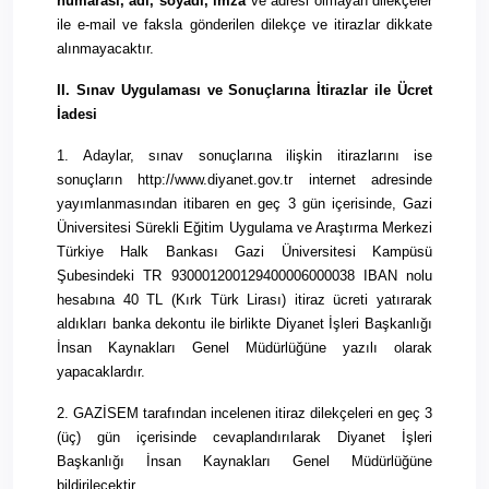
numarası, adı, soyadı, imza
ve adresi olmayan dilekçeler
ile e-mail ve faksla gönderilen dilekçe ve itirazlar dikkate
alınmayacaktır.
II.
Sınav Uygulaması ve Sonuçlarına İtirazlar ile Ücret
İadesi
1. Adaylar, sınav sonuçlarına ilişkin itirazlarını ise
sonuçların http://www.diyanet.gov.tr internet adresinde
yayımlanmasından itibaren en geç 3 gün içerisinde, Gazi
Üniversitesi Sürekli Eğitim Uygulama ve Araştırma Merkezi
Türkiye Halk Bankası Gazi Üniversitesi Kampüsü
Şubesindeki TR 930001200129400006000038 IBAN nolu
hesabına 40 TL (Kırk Türk Lirası) itiraz ücreti yatırarak
aldıkları banka dekontu ile birlikte Diyanet İşleri Başkanlığı
İnsan Kaynakları Genel Müdürlüğüne yazılı olarak
yapacaklardır.
2. GAZİSEM tarafından incelenen itiraz dilekçeleri en geç 3
(üç) gün içerisinde cevaplandırılarak Diyanet İşleri
Başkanlığı İnsan Kaynakları Genel Müdürlüğüne
bildirilecektir.