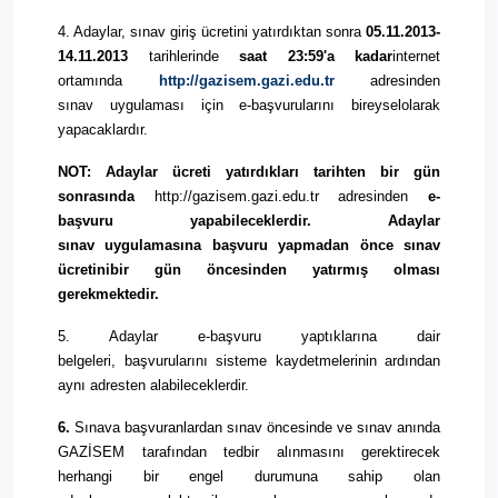
4. Adaylar, sınav giriş ücretini yatırdıktan sonra
0
5.
11.
2013
-
14.11.
2013
tarihlerinde
saat 23:59'a kadar
internet
ortamında
http://gazisem.gazi.edu.tr
adresinden
sınav
uygulaması
için e-
başvurularını
bireysel
olarak
yapacaklardır.
NOT: Adaylar ücreti yatırdıkları tarihten bir gün
sonrasında
http://gazisem.gazi.edu.tr adresinden
e-
başvuru
yapabileceklerdir. Adaylar
sınav
uygulamasına
başvuru
yapmadan önce
sınav
ücretini
bir gün öncesinden yatırmış olması
gerekmektedir.
5. Adaylar e-
başvuru
yaptıklarına dair
belgeleri,
başvurularını
sisteme kaydetmelerinin ardından
aynı adresten alabileceklerdir.
6.
Sınava başvuranlardan sınav öncesinde ve sınav anında
GAZİSEM tarafından tedbir alınmasını gerektirecek
herhangi bir engel
durumuna
sahip olan