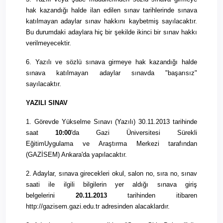
hak kazandığı halde ilan edilen sınav tarihlerinde sınava
katılmayan adaylar sınav hakkını kaybetmiş sayılacaktır.
Bu
durumdaki
adaylara hiç bir şekilde ikinci bir sınav hakkı
verilmeyecektir.
6.
Yazılı
ve sözlü sınava girmeye hak kazandığı halde
sınava katılmayan adaylar sınavda "başarısız"
sayılacaktır.
YAZILI
SINAV
1. Görevde Yükselme Sınavı (
Yazılı
) 30.11.
2013
tarihinde
saat
10:00
'da Gazi Üniversitesi Sürekli
Eğitim
Uygulama
ve
Araştırma
Merkezi tarafından
(GAZİSEM) Ankara'da yapılacaktır.
2. Adaylar, sınava girecekleri
okul
, salon no, sıra no, sınav
saati ile ilgili bilgilerin yer aldığı sınava giriş
belgelerini
20.11.
2013
tarihinden itibaren
http://gazisem.gazi.edu.tr adresinden alacaklardır.