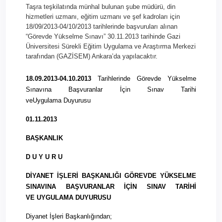
Taşra teşkilatında münhal bulunan şube müdürü, din
hizmetleri uzmanı, eğitim uzmanı ve şef kadroları için
18/09/2013-04/10/2013 tarihlerinde başvuruları alınan
“Görevde Yükselme Sınavı” 30.11.2013 tarihinde Gazi
Üniversitesi Sürekli Eğitim Uygulama ve Araştırma Merkezi
tarafından (GAZİSEM) Ankara’da yapılacaktır.
1
8.
0
9.
2
013-
0
4.
10.
2013
Tarihlerinde Görevde Yükselme
Sınavına Başvuranlar İçin Sınav Tarihi
ve
Uygulama
Duyurusu
0
1.
11.
2013
BAŞKANLIK
D U Y U R U
DİYANET İŞLERİ BAŞKANLIĞI GÖREVDE YÜKSELME
SINAVINA BAŞVURANLAR İÇİN SINAV TARİHİ
VE
UYGULAMA
DUYURUSU
Diyanet İşleri Başkanlığından;