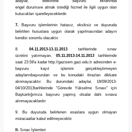
adaylar,
elektronik
başvuru
ekranında
engel
durumu
ve
almak
istediği hizmet ile ilgili uygun olan
kutucukları işaretleyeceklerdir.
7.
Başvuru işlemlerinin
hatasız, eksiksiz ve duyuruda
belirtilen hususlara uygun olarak yapılmasından adayın
kendisi sorumlu olacaktır.
8.
04.11.
2013
-13.11.
2013
tarihlerinde
sınav
ücretini
yatırmayan,
05.11.
2013
-14.11.
2013
tarihlerinde
saat 23:59'a kadar http://gazisem.gazi.edu.tr adresinden e-
başvuru
kayıt işlemini gerçekleştirmeyen
adayların
başvuruları
ve bu konudaki itirazları dikkate
alınmayacaktır. Bu
durumdaki
adaylar, 18/09/
2013
-
04/10/
2013
tarihlerinde "Görevde Yükselme Sınavı" için
Başkanlığımıza
başvuru
yapmış olsalar dahi sınava
alınmayacaklardır.
9. Bu duyuruda belirlenen esaslara uygun olmayan
müracaatlar kabul edilmeyecektir.
II-
Sınav İşlemleri