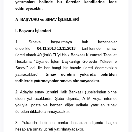
yatırmaları halinde bu ücretler kendilerine iade
edilmeyecektir.
A-
BAŞVURU
ve SINAV İŞLEMLERİ
I-
Başvuru
İşlemleri
1. Sınava başvurmaya hak kazananlar
öncelikle
04.11.
2013
-1
3.
11.
2013
tarihlerinde
sınav
ücreti
olarak 40 (kırk) TL'yi Halk Bankası
Kurumsal
Tahsilat
Hesabına "Diyanet İşleri Başkanlığı Görevde Yükselme
Sınavı" adı ile her hangi bir havale ücreti ödemeksizin
yatıracaklardır.
Sınav ücretini
yukarıda belirtilen
tarihlerde yatırmayanlar sınava alınmayacaktır.
2.
Adaylar
sınav ücretini
Halk Bankası şubelerinden birine
elden yatıracaklardır. Şube dışında, ATM veya internet
yoluyla, posta ve benzeri diğer yollarla yatırılan
sınav
ücretleri
dikkate alınmayacaktır.
3. Yukarıda belirtilen banka hesapları dışında başka
hesaplara
sınav ücreti
yatırılmayacaktır.