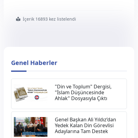
İçerik 16893 kez listelendi
#diyanet
#işleri
#görevde
#yükselme
#sınav
#tarihi
#açıklandı
Genel Haberler
"Din ve Toplum" Dergisi,
"İslam Düşüncesinde
Ahlak" Dosyasıyla Çıktı
Genel Başkan Ali Yıldız’dan
Yedek Kalan Din Görevlisi
Adaylarına Tam Destek