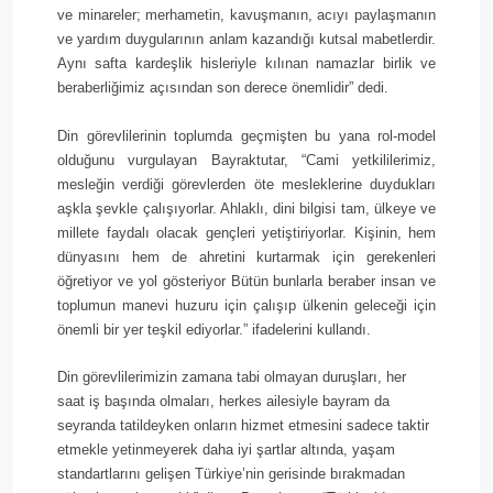
ve minareler; merhametin, kavuşmanın, acıyı paylaşmanın
ve yardım duygularının anlam kazandığı kutsal mabetlerdir.
Aynı safta kardeşlik hisleriyle kılınan namazlar birlik ve
beraberliğimiz açısından son derece önemlidir” dedi.
Din görevlilerinin toplumda geçmişten bu yana rol-model
olduğunu vurgulayan Bayraktutar, “Cami yetkililerimiz,
mesleğin verdiği görevlerden öte mesleklerine duydukları
aşkla şevkle çalışıyorlar. Ahlaklı, dini bilgisi tam, ülkeye ve
millete faydalı olacak gençleri yetiştiriyorlar. Kişinin, hem
dünyasını hem de ahretini kurtarmak için gerekenleri
öğretiyor ve yol gösteriyor Bütün bunlarla beraber insan ve
toplumun manevi huzuru için çalışıp ülkenin geleceği için
önemli bir yer teşkil ediyorlar.” ifadelerini kullandı.
Din görevlilerimizin zamana tabi olmayan duruşları, her
saat iş başında olmaları, herkes ailesiyle bayram da
seyranda tatildeyken onların hizmet etmesini sadece taktir
etmekle yetinmeyerek daha iyi şartlar altında, yaşam
standartlarını gelişen Türkiye’nin gerisinde bırakmadan