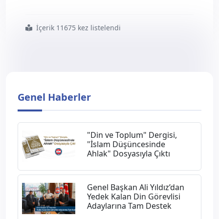
İçerik 11675 kez listelendi
#camiler
#ve
#din
#görevlileri
#haftamız
#kutlu
#olsun8207
Genel Haberler
"Din ve Toplum" Dergisi,
"İslam Düşüncesinde
Ahlak" Dosyasıyla Çıktı
Genel Başkan Ali Yıldız’dan
Yedek Kalan Din Görevlisi
Adaylarına Tam Destek