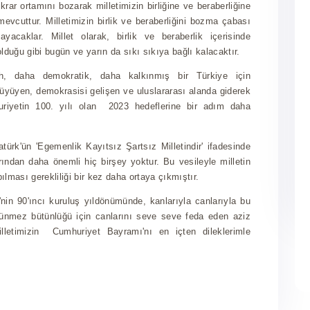
rar ortamını bozarak milletimizin birliğine ve beraberliğine
evcuttur. Milletimizin birlik ve beraberliğini bozma çabası
ayacaklar. Millet olarak, birlik ve beraberlik içerisinde
duğu gibi bugün ve yarın da sıkı sıkıya bağlı kalacaktır.
, daha demokratik, daha kalkınmış bir Türkiye için
yüyen, demokrasisi gelişen ve uluslararası alanda giderek
riyetin 100. yılı olan 2023 hedeflerine bir adım daha
rk'ün 'Egemenlik Kayıtsız Şartsız Milletindir' ifadesinde
rarından daha önemli hiç birşey yoktur. Bu vesileyle milletin
pılması gerekliliği bir kez daha ortaya çıkmıştır.
in 90'ıncı kuruluş yıldönümünde, kanlarıyla canlarıyla bu
ölünmez bütünlüğü için canlarını seve seve feda eden aziz
illetimizin Cumhuriyet Bayramı'nı en içten dileklerimle