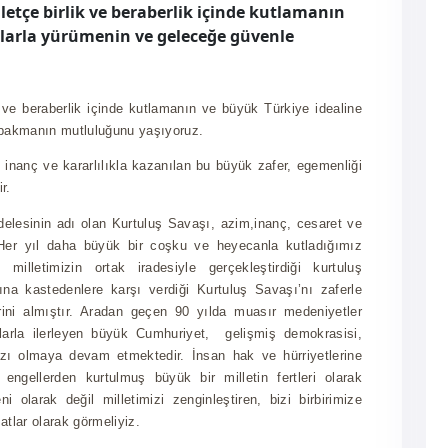
letçe birlik ve beraberlik içinde kutlamanın
larla yürümenin ve geleceğe güvenle
ik ve beraberlik içinde kutlamanın ve büyük Türkiye idealine
 bakmanın mutluluğunu yaşıyoruz.
n inanç ve kararlılıkla kazanılan bu büyük zafer, egemenliği
r.
elesinin adı olan Kurtuluş Savaşı, azim,inanç, cesaret ve
. Her yıl daha büyük bir coşku ve heyecanla kutladığımız
lletimizin ortak iradesiyle gerçekleştirdiği kurtuluş
ına kastedenlere karşı verdiği Kurtuluş Savaşı’nı zaferle
rini almıştır. Aradan geçen 90 yılda muasır medeniyetler
larla ilerleyen büyük Cumhuriyet, gelişmiş demokrasisi,
zı olmaya devam etmektedir. İnsan hak ve hürriyetlerine
engellerden kurtulmuş büyük bir milletin fertleri olarak
ni olarak değil milletimizi zenginleştiren, bizi birbirimize
satlar olarak görmeliyiz.