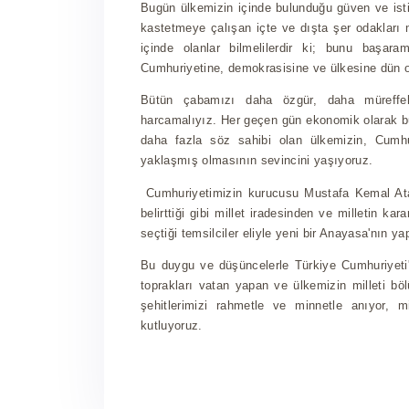
Bugün ülkemizin içinde bulunduğu güven ve istik
kastetmeye çalışan içte ve dışta şer odakları m
içinde olanlar bilmelilerdir ki; bunu başaram
Cumhuriyetine, demokrasisine ve ülkesine dün ol
Bütün çabamızı daha özgür, daha müreffeh
harcamalıyız. Her geçen gün ekonomik olarak bü
daha fazla söz sahibi olan ülkemizin, Cumhu
yaklaşmış olmasının sevincini yaşıyoruz.
Cumhuriyetimizin kurucusu Mustafa Kemal Atatü
belirttiği gibi millet iradesinden ve milletin ka
seçtiği temsilciler eliyle yeni bir Anayasa'nın ya
Bu duygu ve düşüncelerle Türkiye Cumhuriyeti'n
toprakları vatan yapan ve ülkemizin milleti b
şehitlerimizi rahmetle ve minnetle anıyor, m
kutluyoruz.