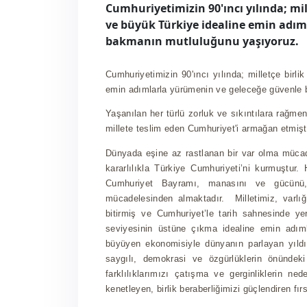
Cumhuriyetimizin 90'ıncı yılında; mil
ve büyük Türkiye idealine emin adım
bakmanın mutluluğunu yaşıyoruz.
Cumhuriyetimizin 90'ıncı yılında; milletçe birl
emin adımlarla yürümenin ve geleceğe güvenle
Yaşanılan her türlü zorluk ve sıkıntılara rağme
millete teslim eden Cumhuriyet'i armağan etmişti
Dünyada eşine az rastlanan bir var olma mücad
kararlılıkla Türkiye Cumhuriyeti’ni kurmuştur
Cumhuriyet Bayramı, manasını ve gücünü, mi
mücadelesinden almaktadır. Milletimiz, varlığ
bitirmiş ve Cumhuriyet’le tarih sahnesinde ye
seviyesinin üstüne çıkma idealine emin adım
büyüyen ekonomisiyle dünyanın parlayan yıldı
saygılı, demokrasi ve özgürlüklerin önündeki 
farklılıklarımızı çatışma ve gerginliklerin nede
kenetleyen, birlik beraberliğimizi güçlendiren fır