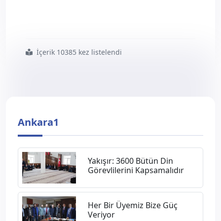
İçerik 10385 kez listelendi
#akyurt
#ilçe
#müftüsü
#adem
#yıldız dan
#sendikamıza
#ziyaret
Ankara1
Yakışır: 3600 Bütün Din
Görevlilerini Kapsamalıdır
Her Bir Üyemiz Bize Güç
Veriyor