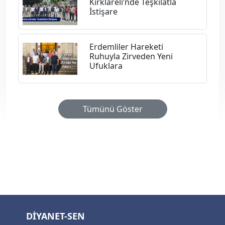
Kırklareli’nde Teşkilatla
İstişare
Erdemliler Hareketi
Ruhuyla Zirveden Yeni
Ufuklara
Tümünü Göster
DİYANET-SEN