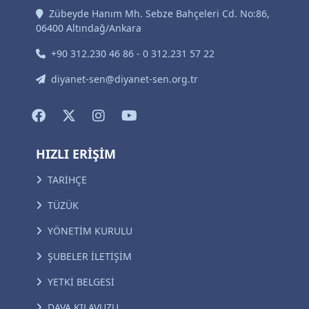
Zübeyde Hanım Mh. Sebze Bahçeleri Cd. No:86,
06400 Altındağ/Ankara
+90 312.230 46 86 - 0 312.231 57 22
diyanet-sen@diyanet-sen.org.tr
HIZLI ERİŞİM
TARİHÇE
TÜZÜK
YÖNETİM KURULU
ŞUBELER İLETİŞİM
YETKİ BELGESİ
DAVA KILAVUZU