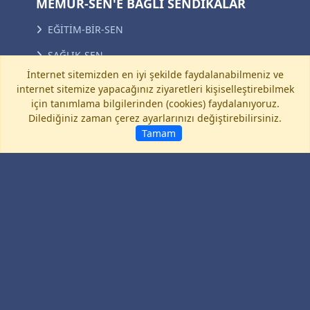
MEMUR-SEN'E BAĞLI SENDİKALAR
EĞİTİM-BİR-SEN
SAĞLIK-SEN
İnternet sitemizden en iyi şekilde faydalanabilmeniz ve
BÜRO MEMUR-SEN
internet sitemize yapacağınız ziyaretleri kişiselleştirebilmek
için tanımlama bilgilerinden (cookies) faydalanıyoruz.
DİYANET-SEN
Dilediğiniz zaman çerez ayarlarınızı değiştirebilirsiniz.
BEM-BİR-SEN
Tamam
TOÇ BİR-SEN
BAYINDIR MEMUR-SEN
ENERJİ BİR-SEN
BİRLİK HABER-SEN
ULAŞTIRMA MEMUR-SEN
KÜLTÜR MEMUR-SEN