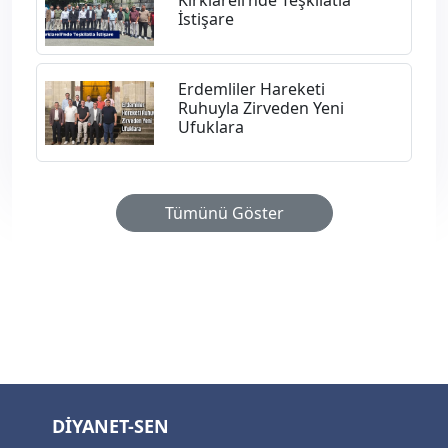
Kırklareli’nde Teşkilatla
İstişare
Erdemliler Hareketi
Ruhuyla Zirveden Yeni
Ufuklara
Tümünü Göster
DİYANET-SEN