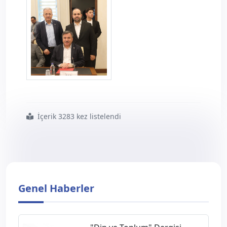
8.donem10.jpg
İçerik 3283 kez listelendi
#dönem
#toplu
#sözleşme
#görüşmeleri
#başladı
Genel Haberler