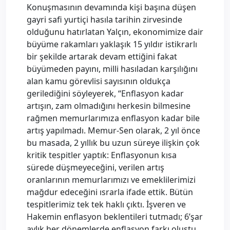
Konuşmasının devamında kişi başına düşen
gayri safi yurtiçi hasıla tarihin zirvesinde
olduğunu hatırlatan Yalçın, ekonomimize dair
büyüme rakamları yaklaşık 15 yıldır istikrarlı
bir şekilde artarak devam ettiğini fakat
büyümeden payını, milli hasıladan karşılığını
alan kamu görevlisi sayısının oldukça
gerilediğini söyleyerek, “Enflasyon kadar
artışın, zam olmadığını herkesin bilmesine
rağmen memurlarımıza enflasyon kadar bile
artış yapılmadı. Memur-Sen olarak, 2 yıl önce
bu masada, 2 yıllık bu uzun süreye ilişkin çok
kritik tespitler yaptık: Enflasyonun kısa
sürede düşmeyeceğini, verilen artış
oranlarının memurlarımızı ve emeklilerimizi
mağdur edeceğini ısrarla ifade ettik. Bütün
tespitlerimiz tek tek haklı çıktı. İşveren ve
Hakemin enflasyon beklentileri tutmadı; 6’şar
aylık her dönemlerde enflasyon farkı oluştu.