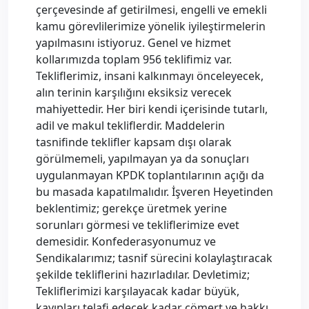
çerçevesinde af getirilmesi, engelli ve emekli
kamu görevlilerimize yönelik iyileştirmelerin
yapılmasını istiyoruz. Genel ve hizmet
kollarımızda toplam 956 teklifimiz var.
Tekliflerimiz, insani kalkınmayı önceleyecek,
alın terinin karşılığını eksiksiz verecek
mahiyettedir. Her biri kendi içerisinde tutarlı,
adil ve makul tekliflerdir. Maddelerin
tasnifinde teklifler kapsam dışı olarak
görülmemeli, yapılmayan ya da sonuçları
uygulanmayan KPDK toplantılarının açığı da
bu masada kapatılmalıdır. İşveren Heyetinden
beklentimiz; gerekçe üretmek yerine
sorunları görmesi ve tekliflerimize evet
demesidir. Konfederasyonumuz ve
Sendikalarımız; tasnif sürecini kolaylaştıracak
şekilde tekliflerini hazırladılar. Devletimiz;
Tekliflerimizi karşılayacak kadar büyük,
kayıpları telafi edecek kadar cömert ve hakkı