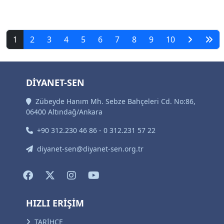
1
2
3
4
5
6
7
8
9
10
DİYANET-SEN
Zübeyde Hanım Mh. Sebze Bahçeleri Cd. No:86,
06400 Altındağ/Ankara
+90 312.230 46 86 - 0 312.231 57 22
diyanet-sen@diyanet-sen.org.tr
HIZLI ERİŞİM
TARİHÇE