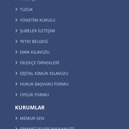
TÜZÜK
YÖNETİM KURULU
ŞUBELER İLETİŞİM
YETKİ BELGESİ
DAVA KILAVUZU
DİLEKÇE ÖRNEKLERİ
DİJİTAL KİMLİK KILAVUZU
HUKUK BAŞVURU FORMU
ÜYELİK FORMU
KURUMLAR
MEMUR-SEN
DİYANET İŞLERİ BAŞKANLIĞI