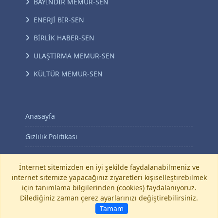
BAYINDIR MEMUR-SEN
ENERJİ BİR-SEN
BİRLİK HABER-SEN
ULAŞTIRMA MEMUR-SEN
KÜLTÜR MEMUR-SEN
Anasayfa
Gizlilik Politikası
KVKK Aydınlatma Metni
İnternet sitemizden en iyi şekilde faydalanabilmeniz ve
internet sitemize yapacağınız ziyaretleri kişiselleştirebilmek
İletişim
için tanımlama bilgilerinden (cookies) faydalanıyoruz.
Dilediğiniz zaman çerez ayarlarınızı değiştirebilirsiniz.
©
Diyanet-Sen
Tamam