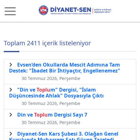
Toplam 2411 içerik listeleniyor
Evsen’den Okullarda Mescit Adımına Tam
Destek: "İbadet Bir İhtiyaçtır, Engellenemez"
30 Temmuz 2026, Perşembe
"Din ve
Toplu
m" Dergisi, "İslam
Düşüncesinde Ahlak" Dosyasıyla Çıktı
30 Temmuz 2026, Perşembe
Din ve
Toplu
m Dergisi Sayı 7
30 Temmuz 2026, Perşembe
Diyanet-Sen Kars Şubesi 3. Olağan Genel
Kurulunda Muharrem Satı Güven Tazeledi