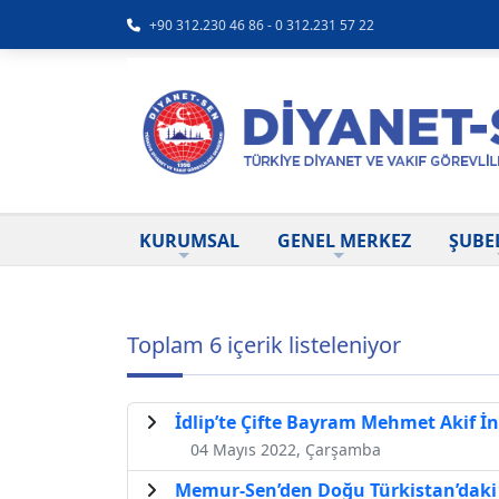
+90 312.230 46 86 - 0 312.231 57 22
KURUMSAL
GENEL MERKEZ
ŞUBE
Toplam 6 içerik listeleniyor
İdlip’te Çifte Bayram Mehmet Akif İn
04 Mayıs 2022, Çarşamba
Memur-Sen’den Doğu Türkistan’daki 