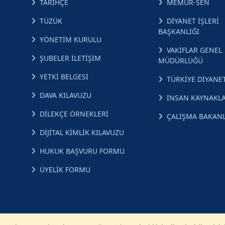
TARİHÇE
MEMUR-SEN
TÜZÜK
DİYANET İŞLERİ
BAŞKANLIĞI
YÖNETİM KURULU
VAKIFLAR GENEL
ŞUBELER İLETİŞİM
MÜDÜRLÜĞÜ
YETKİ BELGESİ
TÜRKİYE DİYANET
DAVA KILAVUZU
İNSAN KAYNAKLA
DİLEKÇE ÖRNEKLERİ
ÇALIŞMA BAKANL
DİJİTAL KİMLİK KILAVUZU
HUKUK BAŞVURU FORMU
ÜYELİK FORMU