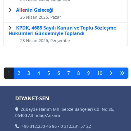
A
ile
nin Geleceği
26 Nisan 2026, Pazar
KPDK, 4688 Sayılı Kanun ve Toplu Sözleşme
Hükümleri Gündemiyle Toplandı
23 Nisan 2026, Perşembe
1
2
3
4
5
6
7
8
9
10
DİYANET-SEN
Zübeyde Hanım Mh. Sebze Bahçeleri Cd. No:86,
06400 Altındağ/Ankara
+90 312.230 46 86 - 0 312.231 57 22