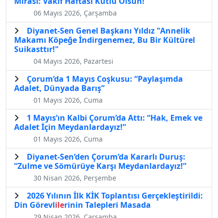
Mirası: Vakıf Haftası Kutlu Olsun!
06 Mayıs 2026, Çarşamba
Diyanet-Sen Genel Başkanı Yıldız "Annelik
Makamı Köpeğe İndirgenemez, Bu Bir Kültürel
Suikasttır!"
04 Mayıs 2026, Pazartesi
Çorum’da 1 Mayıs Coşkusu: “Paylaşımda
Adalet, Dünyada Barış”
01 Mayıs 2026, Cuma
1 Mayıs’ın Kalbi Çorum’da Attı: “Hak, Emek ve
Adalet İçin Meydanlardayız!”
01 Mayıs 2026, Cuma
Diyanet-Sen’den Çorum’da Kararlı Duruş:
“Zulme ve Sömürüye Karşı Meydanlardayız!”
30 Nisan 2026, Perşembe
2026 Yılının İlk KİK Toplantısı Gerçekleştirildi:
Din Görevl
ile
rinin Talepleri Masada
29 Nisan 2026, Çarşamba