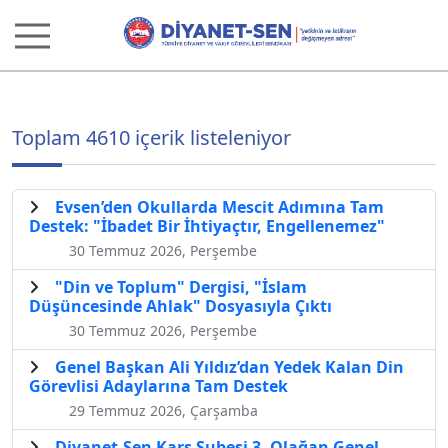
Toplam 4610 içerik listeleniyor
Evsen’den Okullarda Mescit Adımına Tam
Destek: "İbadet Bir İhtiyaçtır, Engellenemez"
30 Temmuz 2026, Perşembe
"Din ve Toplum" Dergisi, "İslam
Düşüncesinde Ahlak" Dosyasıyla Çıktı
30 Temmuz 2026, Perşembe
Genel Başkan Ali Yıldız’dan Yedek Kalan Din
Görevlisi Adaylarına Tam Destek
29 Temmuz 2026, Çarşamba
Diyanet-Sen Kars Şubesi 3. Olağan Genel