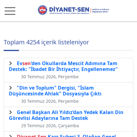
Toplam 4254 içerik listeleniyor
Ev
sen
’den Okullarda Mescit Adımına Tam
Destek: "İbadet Bir İhtiyaçtır, Engellenemez"
30 Temmuz 2026, Perşembe
"Din ve Toplum" Dergisi, "İslam
Düşüncesinde Ahlak" Dosyasıyla Çıktı
30 Temmuz 2026, Perşembe
Genel Başkan Ali Yıldız’dan Yedek Kalan Din
Görevlisi Adaylarına Tam Destek
29 Temmuz 2026, Çarşamba
Diyanet
-
Sen
Kars Şubesi 3. Olağan Genel