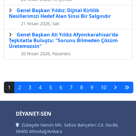
Genel Başkan Yıldız: Dijital Kirlilik
Nesillerimizi Hedef Alan Sinsi Bir Salgındır
21 Nisan 2026, Salı
Genel Başkan Ali Yıldız Afyonkarahisar’da
Teşkilatla Buluştu: “Sorunu Bilmeden Çözüm
Üretemezsin”
20 Nisan 2026, Pazartesi
1
2
3
4
5
6
7
8
9
10
DİYANET-SEN
Zübeyde Hanım Mh. Sebze Bahçeleri Cd. No:86,
06400 Altındağ/Ankara