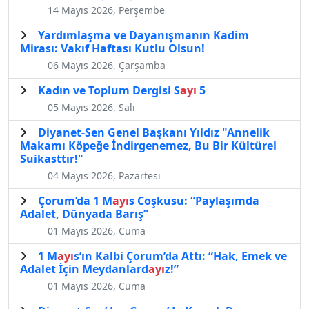
14 Mayıs 2026, Perşembe
Yardımlaşma ve Dayanışmanın Kadim
Mirası: Vakıf Haftası Kutlu Olsun!
06 Mayıs 2026, Çarşamba
Kadın ve Toplum Dergisi S
ayı
5
05 Mayıs 2026, Salı
Diyanet-Sen Genel Başkanı Yıldız "Annelik
Makamı Köpeğe İndirgenemez, Bu Bir Kültürel
Suikasttır!"
04 Mayıs 2026, Pazartesi
Çorum’da 1 M
ayı
s Coşkusu: “Paylaşımda
Adalet, Dünyada Barış”
01 Mayıs 2026, Cuma
1 M
ayı
s’ın Kalbi Çorum’da Attı: “Hak, Emek ve
Adalet İçin Meydanlard
ayı
z!”
01 Mayıs 2026, Cuma