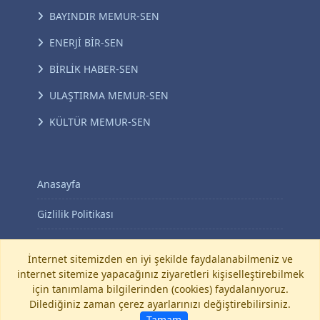
BAYINDIR MEMUR-SEN
ENERJİ BİR-SEN
BİRLİK HABER-SEN
ULAŞTIRMA MEMUR-SEN
KÜLTÜR MEMUR-SEN
Anasayfa
Gizlilik Politikası
KVKK Aydınlatma Metni
İnternet sitemizden en iyi şekilde faydalanabilmeniz ve
internet sitemize yapacağınız ziyaretleri kişiselleştirebilmek
İletişim
için tanımlama bilgilerinden (cookies) faydalanıyoruz.
Dilediğiniz zaman çerez ayarlarınızı değiştirebilirsiniz.
©
Diyanet-Sen
Tamam