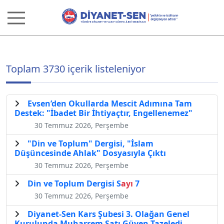
Toplam 3730 içerik listeleniyor
Evsen’den Okullarda Mescit Adımına Tam
Destek: "İbadet Bir İhtiyaçtır, Engellenemez"
30 Temmuz 2026, Perşembe
"Din ve Toplum" Dergisi, "İslam
Düşüncesinde Ahlak" Dosyasıyla Çıktı
30 Temmuz 2026, Perşembe
Din ve Toplum Dergisi S
ayı
7
30 Temmuz 2026, Perşembe
Diyanet-Sen Kars Şubesi 3. Olağan Genel
Kurulunda Muharrem Satı Güven Tazeledi