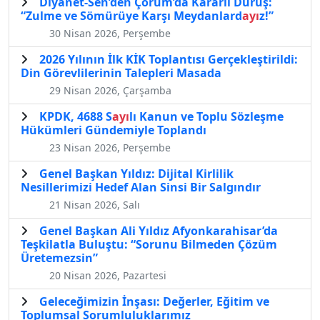
Diyanet-Sen’den Çorum’da Kararlı Duruş:
“Zulme ve Sömürüye Karşı Meydanlard
ayı
z!”
30 Nisan 2026, Perşembe
2026 Yılının İlk KİK Toplantısı Gerçekleştirildi:
Din Görevlilerinin Talepleri Masada
29 Nisan 2026, Çarşamba
KPDK, 4688 S
ayı
lı Kanun ve Toplu Sözleşme
Hükümleri Gündemiyle Toplandı
23 Nisan 2026, Perşembe
Genel Başkan Yıldız: Dijital Kirlilik
Nesillerimizi Hedef Alan Sinsi Bir Salgındır
21 Nisan 2026, Salı
Genel Başkan Ali Yıldız Afyonkarahisar’da
Teşkilatla Buluştu: “Sorunu Bilmeden Çözüm
Üretemezsin”
20 Nisan 2026, Pazartesi
Geleceğimizin İnşası: Değerler, Eğitim ve
Toplumsal Sorumluluklarımız