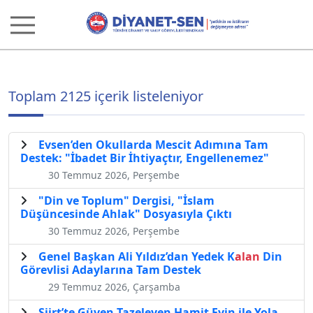
Toplam 2125 içerik listeleniyor
Evsen’den Okullarda Mescit Adımına Tam
Destek: "İbadet Bir İhtiyaçtır, Engellenemez"
30 Temmuz 2026, Perşembe
"Din ve Toplum" Dergisi, "İslam
Düşüncesinde Ahlak" Dosyasıyla Çıktı
30 Temmuz 2026, Perşembe
Genel Başkan Ali Yıldız’dan Yedek K
alan
Din
Görevlisi Adaylarına Tam Destek
29 Temmuz 2026, Çarşamba
Siirt’te Güven Tazeleyen Hamit Evin ile Yola