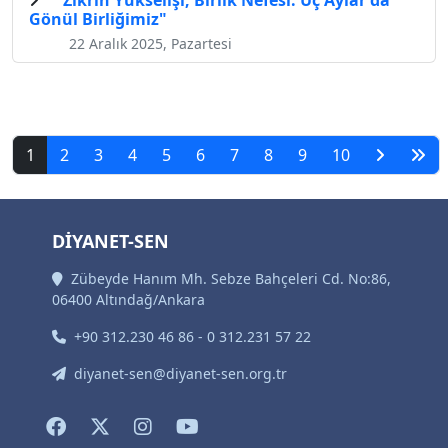
"Zikrin Yükselişi, Birlik Nefesi: Üç Aylar'da
Gönül Birliğimiz"
22 Aralık 2025, Pazartesi
1
2
3
4
5
6
7
8
9
10
DİYANET-SEN
Zübeyde Hanım Mh. Sebze Bahçeleri Cd. No:86,
06400 Altındağ/Ankara
+90 312.230 46 86 - 0 312.231 57 22
diyanet-sen@diyanet-sen.org.tr