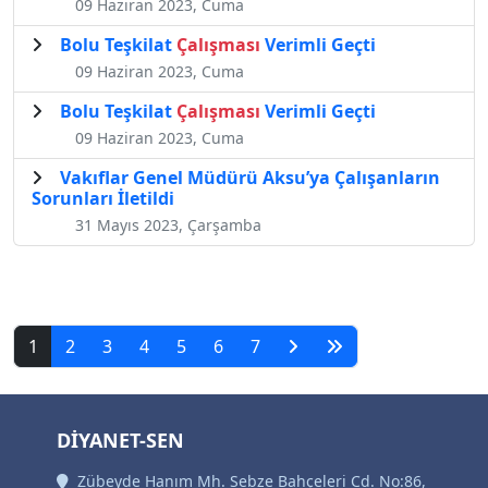
09 Haziran 2023, Cuma
Bolu Teşkilat
Çalışması
Verimli Geçti
09 Haziran 2023, Cuma
Bolu Teşkilat
Çalışması
Verimli Geçti
09 Haziran 2023, Cuma
Vakıflar Genel Müdürü Aksu’ya Çalışanların
Sorunları İletildi
31 Mayıs 2023, Çarşamba
1
2
3
4
5
6
7
DİYANET-SEN
Zübeyde Hanım Mh. Sebze Bahçeleri Cd. No:86,